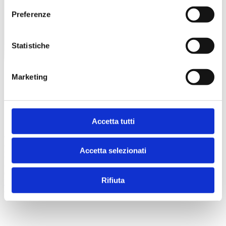
Preferenze
Statistiche
Marketing
Accetta tutti
© 2026 Superspecialistico
Accetta selezionati
Poliambulatorio Specialistico Verona - Viale del lavoro, n. 25/a,
37135 (VR) - CF/P. IVA n. 03504300231 - Registro delle Imprese
di VR: 341657
Rifiuta
Privacy Policy
credits