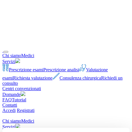
Chi siamo
Medici
Servizi
Prescrizione esami
Prescrizione analisi
Valutazione
esami
Richiesta valutazione
Consulenza chirurgica
Richiedi un
consulto
Centri convenzionati
Domande
FAQ
Tutorial
Contatti
Accedi
Registrati
Chi siamo
Medici
Servizi