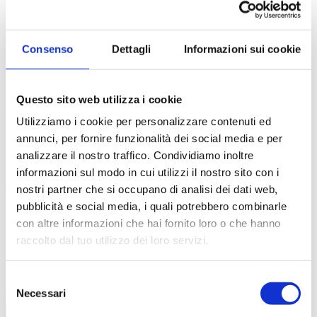
Prescrizione esami
Prescrizione analisi
Valutazione
esami
Richiesta valutazione
Consulenza chirurgica
Richiedi un
consulto
Consenso
Dettagli
Informazioni sui cookie
Centri convenzionati
Domande
FAQ
Tutorial
Contatti
Questo sito web utilizza i cookie
Accedi
Registrati
Utilizziamo i cookie per personalizzare contenuti ed
Ortognatodonzia
annunci, per fornire funzionalità dei social media e per
analizzare il nostro traffico. Condividiamo inoltre
informazioni sul modo in cui utilizzi il nostro sito con i
Chi siamo
FAQ
Contatti
nostri partner che si occupano di analisi dei dati web,
pubblicità e social media, i quali potrebbero combinarle
con altre informazioni che hai fornito loro o che hanno
raccolto dal tuo utilizzo dei loro servizi.
Selezione
Necessari
del
consenso