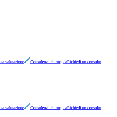
sta valutazione
Consulenza chirurgica
Richiedi un consulto
sta valutazione
Consulenza chirurgica
Richiedi un consulto