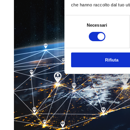
che hanno raccolto dal tuo uti
Selezione
Necessari
del
consenso
Rifiuta