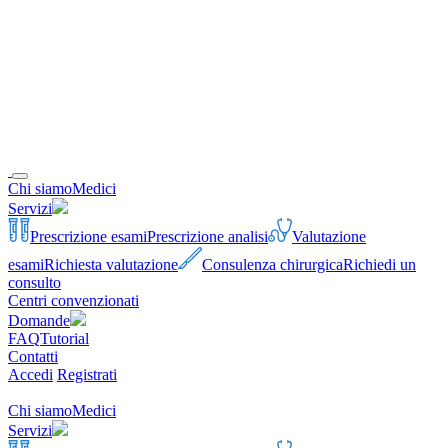
Chi siamo
Medici
Servizi
Prescrizione esami
Prescrizione analisi
Valutazione
esami
Richiesta valutazione
Consulenza chirurgica
Richiedi un
consulto
Centri convenzionati
Domande
FAQ
Tutorial
Contatti
Accedi
Registrati
Chi siamo
Medici
Servizi