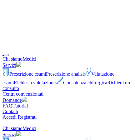
Chi siamo
Medici
Servizi
Prescrizione esami
Prescrizione analisi
Valutazione
esami
Richiesta valutazione
Consulenza chirurgica
Richiedi un
consulto
Centri convenzionati
Domande
FAQ
Tutorial
Contatti
Accedi
Registrati
Chi siamo
Medici
Servizi