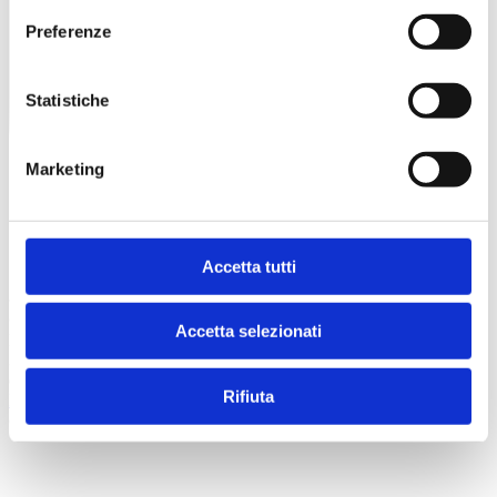
Preferenze
Statistiche
Marketing
Accetta tutti
© 2026 Superspecialistico
Accetta selezionati
Poliambulatorio Specialistico Verona - Viale del lavoro, n. 25/a,
37135 (VR) - CF/P. IVA n. 03504300231 - Registro delle Imprese
di VR: 341657
Rifiuta
Privacy Policy
credits