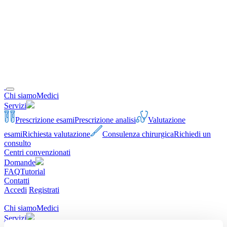
Chi siamo
Medici
Servizi
Prescrizione esami
Prescrizione analisi
Valutazione
esami
Richiesta valutazione
Consulenza chirurgica
Richiedi un
consulto
Centri convenzionati
Domande
FAQ
Tutorial
Contatti
Accedi
Registrati
Chi siamo
Medici
Servizi