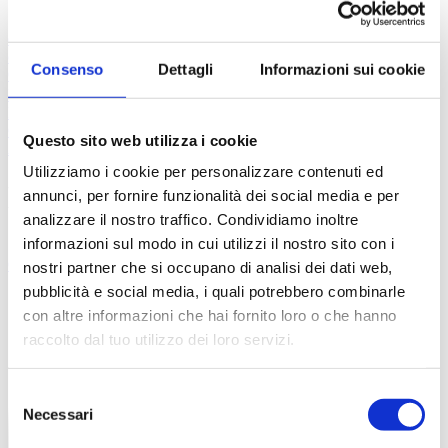
Prescrizione esami
Prescrizione analisi
Valutazione
esami
Richiesta valutazione
Consulenza chirurgica
Richiedi un
consulto
Consenso
Dettagli
Informazioni sui cookie
Centri convenzionati
Domande
FAQ
Tutorial
Contatti
Questo sito web utilizza i cookie
Accedi
Registrati
Utilizziamo i cookie per personalizzare contenuti ed
Neonatologia
annunci, per fornire funzionalità dei social media e per
analizzare il nostro traffico. Condividiamo inoltre
informazioni sul modo in cui utilizzi il nostro sito con i
Chi siamo
FAQ
Contatti
nostri partner che si occupano di analisi dei dati web,
pubblicità e social media, i quali potrebbero combinarle
con altre informazioni che hai fornito loro o che hanno
raccolto dal tuo utilizzo dei loro servizi.
Selezione
Necessari
del
consenso