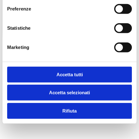
Preferenze
Statistiche
Marketing
Accetta tutti
© 2026 Superspecialistico
Accetta selezionati
Poliambulatorio Specialistico Verona - Viale del lavoro, n. 25/a,
37135 (VR) - CF/P. IVA n. 03504300231 - Registro delle Imprese
di VR: 341657
Rifiuta
Privacy Policy
credits