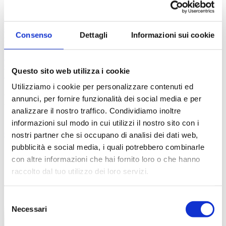
Prescrizione esami
Prescrizione analisi
Valutazione
esami
Richiesta valutazione
Consulenza chirurgica
Richiedi un
consulto
Consenso
Dettagli
Informazioni sui cookie
Centri convenzionati
Domande
FAQ
Tutorial
Contatti
Questo sito web utilizza i cookie
Accedi
Registrati
Utilizziamo i cookie per personalizzare contenuti ed
Medicina Estetica
annunci, per fornire funzionalità dei social media e per
analizzare il nostro traffico. Condividiamo inoltre
informazioni sul modo in cui utilizzi il nostro sito con i
Chi siamo
FAQ
Contatti
nostri partner che si occupano di analisi dei dati web,
pubblicità e social media, i quali potrebbero combinarle
con altre informazioni che hai fornito loro o che hanno
raccolto dal tuo utilizzo dei loro servizi.
Selezione
Necessari
del
consenso