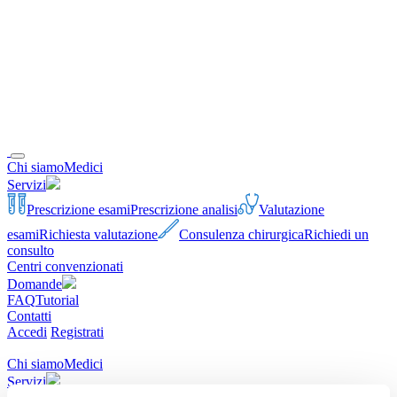
Chi siamo
Medici
Servizi
Prescrizione esami
Prescrizione analisi
Valutazione
esami
Richiesta valutazione
Consulenza chirurgica
Richiedi un
consulto
Centri convenzionati
Domande
FAQ
Tutorial
Contatti
Accedi
Registrati
Chi siamo
Medici
Servizi