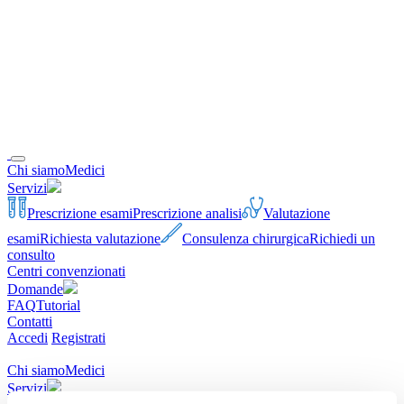
Chi siamo
Medici
Servizi
Prescrizione esami
Prescrizione analisi
Valutazione
esami
Richiesta valutazione
Consulenza chirurgica
Richiedi un
consulto
Centri convenzionati
Domande
FAQ
Tutorial
Contatti
Accedi
Registrati
Chi siamo
Medici
Servizi