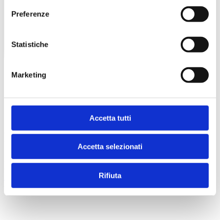
Preferenze
Statistiche
Marketing
Accetta tutti
© 2026 Superspecialistico
Accetta selezionati
Poliambulatorio Specialistico Verona - Viale del lavoro, n. 25/a,
37135 (VR) - CF/P. IVA n. 03504300231 - Registro delle Imprese
di VR: 341657
Rifiuta
Privacy Policy
credits