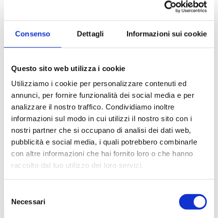
Prescrizione esami
Prescrizione analisi
Valutazione
esami
Richiesta valutazione
Consulenza chirurgica
Richiedi un
consulto
Consenso
Dettagli
Informazioni sui cookie
Centri convenzionati
Domande
FAQ
Tutorial
Contatti
Questo sito web utilizza i cookie
Accedi
Registrati
Utilizziamo i cookie per personalizzare contenuti ed
Medicina di Urgenza
annunci, per fornire funzionalità dei social media e per
analizzare il nostro traffico. Condividiamo inoltre
informazioni sul modo in cui utilizzi il nostro sito con i
Chi siamo
FAQ
Contatti
nostri partner che si occupano di analisi dei dati web,
pubblicità e social media, i quali potrebbero combinarle
con altre informazioni che hai fornito loro o che hanno
raccolto dal tuo utilizzo dei loro servizi.
Selezione
Necessari
del
consenso