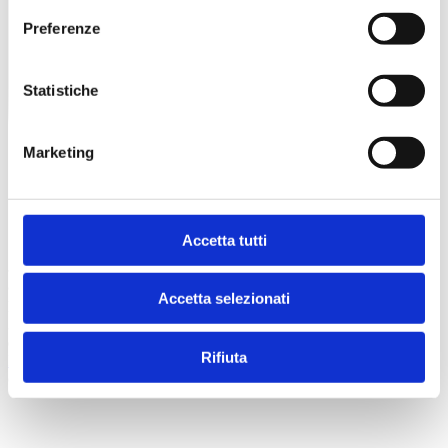
Preferenze
Statistiche
Marketing
Accetta tutti
© 2026 Superspecialistico
Accetta selezionati
Poliambulatorio Specialistico Verona - Viale del lavoro, n. 25/a,
37135 (VR) - CF/P. IVA n. 03504300231 - Registro delle Imprese
di VR: 341657
Rifiuta
Privacy Policy
credits