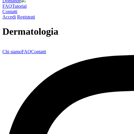
Domande
FAQ
Tutorial
Contatti
Accedi
Registrati
Dermatologia
Chi siamo
FAQ
Contatti