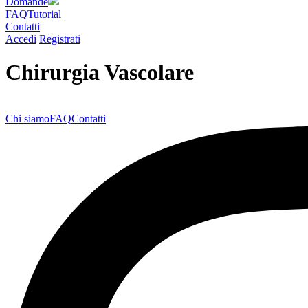
Domande
FAQ
Tutorial
Contatti
Accedi
Registrati
Chirurgia Vascolare
Chi siamo
FAQ
Contatti