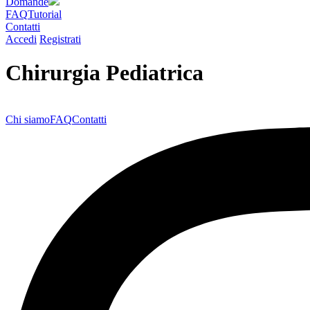
Domande
FAQ
Tutorial
Contatti
Accedi
Registrati
Chirurgia Pediatrica
Chi siamo
FAQ
Contatti