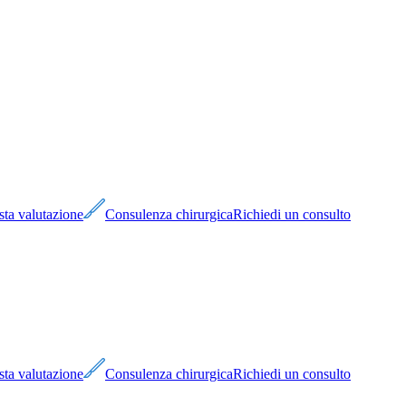
sta valutazione
Consulenza chirurgica
Richiedi un consulto
sta valutazione
Consulenza chirurgica
Richiedi un consulto