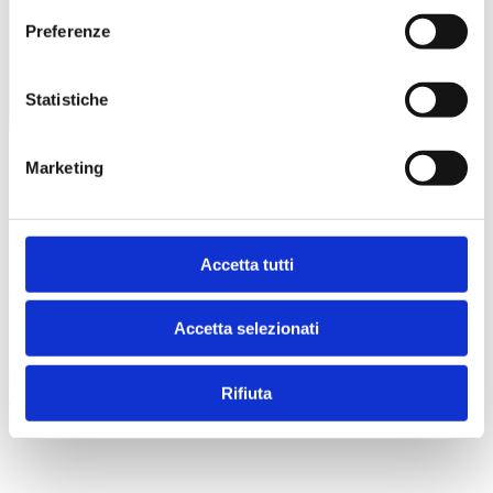
Preferenze
Statistiche
Marketing
Accetta tutti
© 2026 Superspecialistico
Accetta selezionati
Poliambulatorio Specialistico Verona - Viale del lavoro, n. 25/a,
37135 (VR) - CF/P. IVA n. 03504300231 - Registro delle Imprese
di VR: 341657
Rifiuta
Privacy Policy
credits