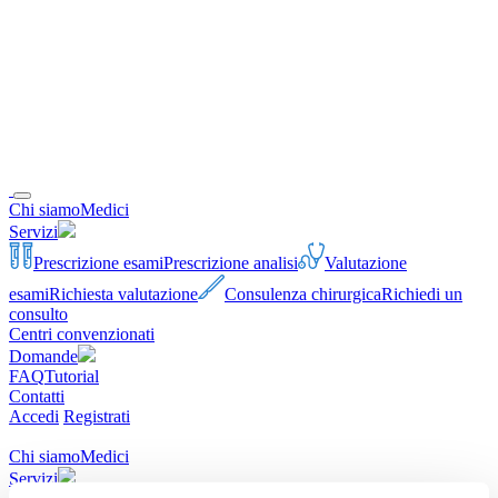
Chi siamo
Medici
Servizi
Prescrizione esami
Prescrizione analisi
Valutazione
esami
Richiesta valutazione
Consulenza chirurgica
Richiedi un
consulto
Centri convenzionati
Domande
FAQ
Tutorial
Contatti
Accedi
Registrati
Chi siamo
Medici
Servizi