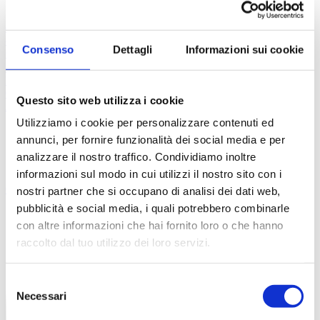
Prescrizione esami
Prescrizione analisi
Valutazione
esami
Richiesta valutazione
Consulenza chirurgica
Richiedi un
consulto
Consenso
Dettagli
Informazioni sui cookie
Centri convenzionati
Domande
FAQ
Tutorial
Contatti
Questo sito web utilizza i cookie
Accedi
Registrati
Utilizziamo i cookie per personalizzare contenuti ed
Chirurgia Oncologica
annunci, per fornire funzionalità dei social media e per
analizzare il nostro traffico. Condividiamo inoltre
informazioni sul modo in cui utilizzi il nostro sito con i
Chi siamo
FAQ
Contatti
nostri partner che si occupano di analisi dei dati web,
pubblicità e social media, i quali potrebbero combinarle
con altre informazioni che hai fornito loro o che hanno
raccolto dal tuo utilizzo dei loro servizi.
Selezione
Necessari
del
consenso