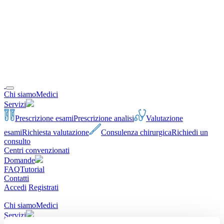
Chi siamo
Medici
Servizi
Prescrizione esami
Prescrizione analisi
Valutazione
esami
Richiesta valutazione
Consulenza chirurgica
Richiedi un
consulto
Centri convenzionati
Domande
FAQ
Tutorial
Contatti
Accedi
Registrati
Chi siamo
Medici
Servizi