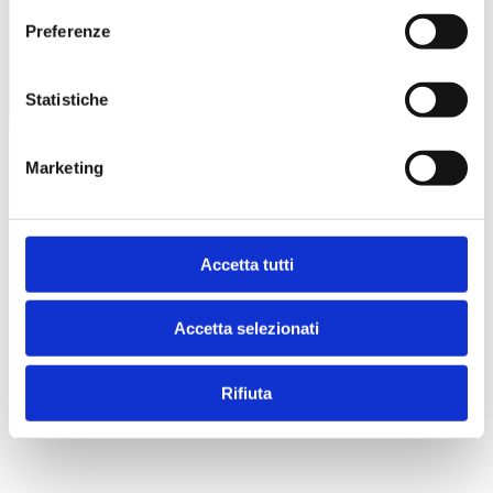
Preferenze
Statistiche
Marketing
Accetta tutti
© 2026 Superspecialistico
Accetta selezionati
Poliambulatorio Specialistico Verona - Viale del lavoro, n. 25/a,
37135 (VR) - CF/P. IVA n. 03504300231 - Registro delle Imprese
di VR: 341657
Rifiuta
Privacy Policy
credits