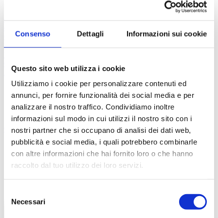
Prescrizione esami
Prescrizione analisi
Valutazione
esami
Richiesta valutazione
Consulenza chirurgica
Richiedi un
consulto
Consenso
Dettagli
Informazioni sui cookie
Centri convenzionati
Domande
FAQ
Tutorial
Contatti
Questo sito web utilizza i cookie
Accedi
Registrati
Utilizziamo i cookie per personalizzare contenuti ed
Chirurgia Colon-Rettale
annunci, per fornire funzionalità dei social media e per
analizzare il nostro traffico. Condividiamo inoltre
informazioni sul modo in cui utilizzi il nostro sito con i
Chi siamo
FAQ
Contatti
nostri partner che si occupano di analisi dei dati web,
pubblicità e social media, i quali potrebbero combinarle
con altre informazioni che hai fornito loro o che hanno
raccolto dal tuo utilizzo dei loro servizi.
Selezione
Necessari
del
consenso