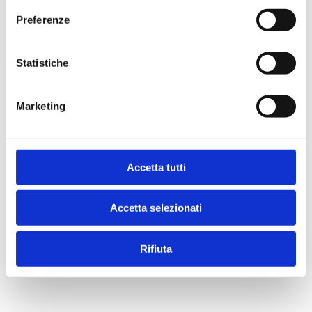
Preferenze
Statistiche
Marketing
Accetta tutti
© 2026 Superspecialistico
Accetta selezionati
Poliambulatorio Specialistico Verona - Viale del lavoro, n. 25/a,
37135 (VR) - CF/P. IVA n. 03504300231 - Registro delle Imprese
di VR: 341657
Rifiuta
Privacy Policy
credits