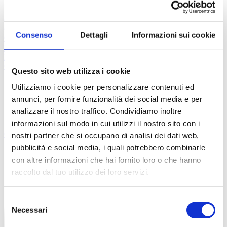
Prescrizione esami
Prescrizione analisi
Valutazione
esami
Richiesta valutazione
Consulenza chirurgica
Richiedi un
consulto
Consenso
Dettagli
Informazioni sui cookie
Centri convenzionati
Domande
FAQ
Tutorial
Contatti
Questo sito web utilizza i cookie
Accedi
Registrati
Utilizziamo i cookie per personalizzare contenuti ed
Chirurgia Cardiotoracica
annunci, per fornire funzionalità dei social media e per
analizzare il nostro traffico. Condividiamo inoltre
informazioni sul modo in cui utilizzi il nostro sito con i
Chi siamo
FAQ
Contatti
nostri partner che si occupano di analisi dei dati web,
pubblicità e social media, i quali potrebbero combinarle
con altre informazioni che hai fornito loro o che hanno
raccolto dal tuo utilizzo dei loro servizi.
Selezione
Necessari
del
consenso