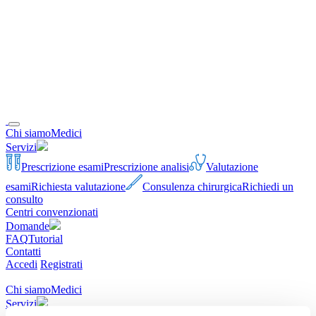
Chi siamo
Medici
Servizi
Prescrizione esami
Prescrizione analisi
Valutazione
esami
Richiesta valutazione
Consulenza chirurgica
Richiedi un
consulto
Centri convenzionati
Domande
FAQ
Tutorial
Contatti
Accedi
Registrati
Chi siamo
Medici
Servizi