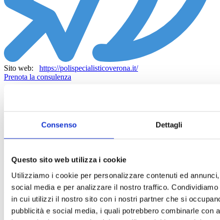
Sito web:
https://polispecialisticoverona.it/
Prenota la consulenza
Presentazione
ALLERGOLOGIA, IMMUNOLOGIA, REUMATOLOGIA e
PNEUMOLOGIA
Consenso
Dettagli
Allergie respiratorie (rinite allergica, asma allergico)
Allergie alimentari
Dermatiti allergiche (eczema, orticaria, angioedema)
Allergie ai farmaci e al veleno di insetti
Questo sito web utilizza i cookie
Malattie autoimmuni
Utilizziamo i cookie per personalizzare contenuti ed annunci, 
Immunodeficienze primarie e secondarie
social media e per analizzare il nostro traffico. Condividiamo
Visite in presenza
in cui utilizzi il nostro sito con i nostri partner che si occupan
pubblicità e social media, i quali potrebbero combinarle con al
POLIAMBULATORIO SPECIALISTICO VERONA – Viale del