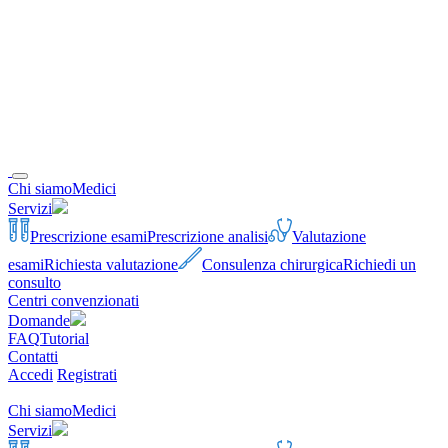
Chi siamo
Medici
Servizi
Prescrizione esami
Prescrizione analisi
Valutazione
esami
Richiesta valutazione
Consulenza chirurgica
Richiedi un
consulto
Centri convenzionati
Domande
FAQ
Tutorial
Contatti
Accedi
Registrati
Chi siamo
Medici
Servizi