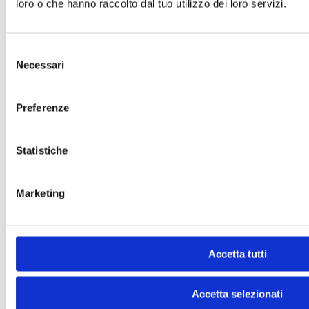
loro o che hanno raccolto dal tuo utilizzo dei loro servizi.
Lavoro, 25/a, 37135 Verona VR
POLIAMBULATORIO ROMANO MEDICA – Via Dante
Alighieri, 5/4, 36060 Romano d’Ezzelino VI
Selezione
Necessari
Chi siamo
FAQ
Contatti
del
consenso
Preferenze
Statistiche
Marketing
Accetta tutti
Accetta selezionati