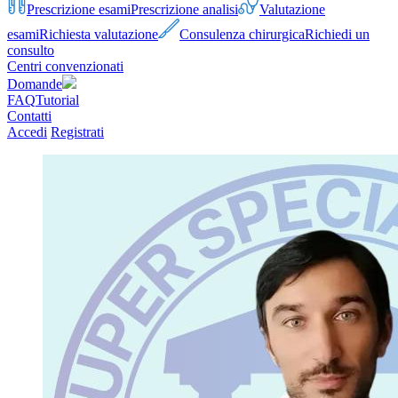
Prescrizione esami
Prescrizione analisi
Valutazione
esami
Richiesta valutazione
Consulenza chirurgica
Richiedi un
consulto
Centri convenzionati
Domande
FAQ
Tutorial
Contatti
Accedi
Registrati