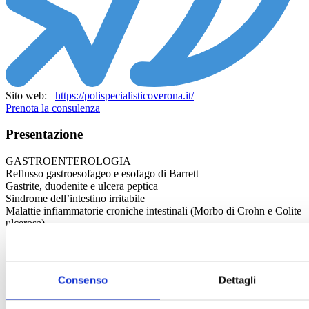
Sito web:
https://polispecialisticoverona.it/
Prenota la consulenza
Presentazione
GASTROENTEROLOGIA
Reflusso gastroesofageo e esofago di Barrett
Gastrite, duodenite e ulcera peptica
Sindrome dell’intestino irritabile
Malattie infiammatorie croniche intestinali (Morbo di Crohn e Colite
ulcerosa)
Steatosi epatica
Disturbi digestivi e dispepsia
Epatopatie
Esofagite eosinofila
Consenso
Dettagli
Malattia diverticolare
SIBO (Overgrowth batterico intestinale)