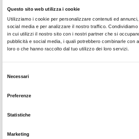
Celiachia
Intolleranza al lattosio
Questo sito web utilizza i cookie
Pancreopatie
Polipectomie di polipi della camera gastrica e del colon
Utilizziamo i cookie per personalizzare contenuti ed annunci, 
Esofagogastroduodenoscopia
social media e per analizzare il nostro traffico. Condividiamo
Colonscopia con ileoscopia
in cui utilizzi il nostro sito con i nostri partner che si occupan
Visite in presenza
pubblicità e social media, i quali potrebbero combinarle con al
loro o che hanno raccolto dal tuo utilizzo dei loro servizi.
Poliambulatorio Specialistico Verona,
Viale del Lavoro, 25/a, 37135 Verona VR
045 8303026
Presso il centro eseguo visite specialistiche Gastroenterologiche,
Selezione
Gastroscopie e Colonscopie.
Necessari
del
consenso
Chi siamo
FAQ
Contatti
Preferenze
Statistiche
Marketing