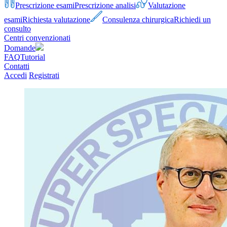
Prescrizione esami
Prescrizione analisi
Valutazione
esami
Richiesta valutazione
Consulenza chirurgica
Richiedi un
consulto
Centri convenzionati
Domande
FAQ
Tutorial
Contatti
Accedi
Registrati