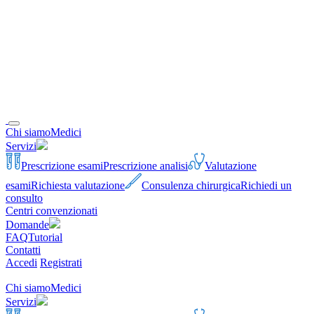
Chi siamo
Medici
Servizi
Prescrizione esami
Prescrizione analisi
Valutazione
esami
Richiesta valutazione
Consulenza chirurgica
Richiedi un
consulto
Centri convenzionati
Domande
FAQ
Tutorial
Contatti
Accedi
Registrati
Chi siamo
Medici
Servizi