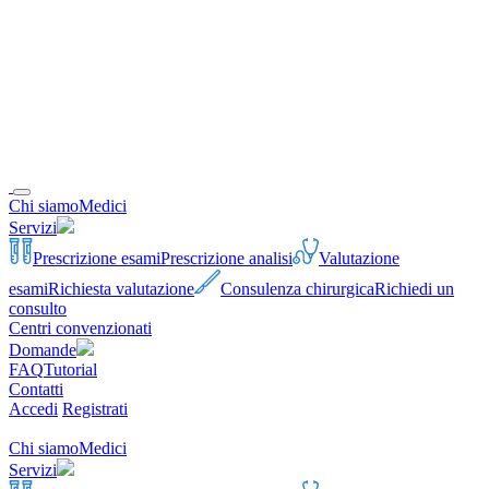
Chi siamo
Medici
Servizi
Prescrizione esami
Prescrizione analisi
Valutazione
esami
Richiesta valutazione
Consulenza chirurgica
Richiedi un
consulto
Centri convenzionati
Domande
FAQ
Tutorial
Contatti
Accedi
Registrati
Chi siamo
Medici
Servizi