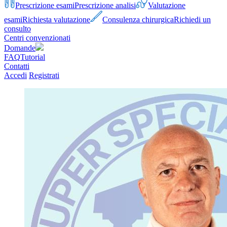
Prescrizione esami
Prescrizione analisi
Valutazione
esami
Richiesta valutazione
Consulenza chirurgica
Richiedi un
consulto
Centri convenzionati
Domande
FAQ
Tutorial
Contatti
Accedi
Registrati