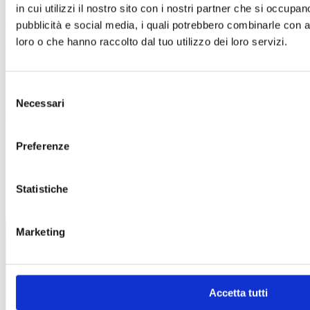
Perizie per responsabilità medica e assicurativa
in cui utilizzi il nostro sito con i nostri partner che si occupan
Accertamenti per idoneità lavorativa e capacità giuridica
pubblicità e social media, i quali potrebbero combinarle con al
Certificazioni per cause civili e penali
loro o che hanno raccolto dal tuo utilizzo dei loro servizi.
Visite in presenza
Poliambulatorio Specialistico Verona Viale del lavoro 25/a, 37135
Selezione
Necessari
del
Chi siamo
FAQ
Contatti
consenso
Preferenze
Statistiche
Marketing
Accetta tutti