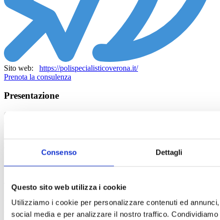
Sito web:
https://polispecialisticoverona.it/
Prenota la consulenza
Presentazione
ORTOPEDICO, FISIATRA E MEDICINA LEGALE
Ortopedia e Fisiatria:
Patologie della colonna vertebrale (ernia del disco, scoliosi,
lombalgia)
Traumi e lesioni muscolo-scheletriche (fratture, distorsioni, tendiniti)
Consenso
Dettagli
Artrosi e malattie degenerative delle articolazioni
Riabilitazione post-operatoria e post-traumatica
Disturbi posturali e biomeccanici
Terapie fisiche e infiltrative per il dolore articolare e muscolare
Questo sito web utilizza i cookie
Medicina Legale:
Utilizziamo i cookie per personalizzare contenuti ed annunci, 
Valutazione del danno biologico e invalidità
Consulenze medico-legali per infortuni e malattie professionali
social media e per analizzare il nostro traffico. Condividiamo