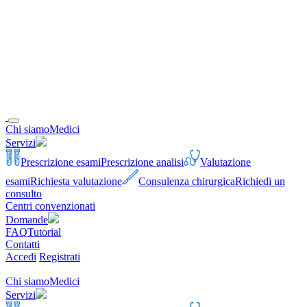
Chi siamo
Medici
Servizi
Prescrizione esami
Prescrizione analisi
Valutazione
esami
Richiesta valutazione
Consulenza chirurgica
Richiedi un
consulto
Centri convenzionati
Domande
FAQ
Tutorial
Contatti
Accedi
Registrati
Chi siamo
Medici
Servizi