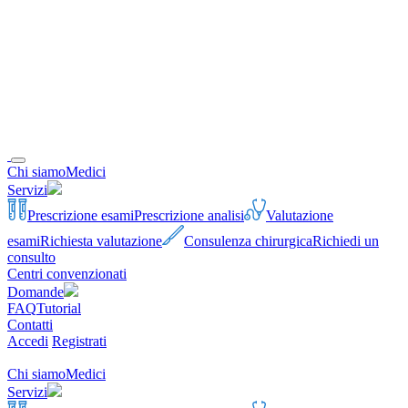
Chi siamo
Medici
Servizi
Prescrizione esami
Prescrizione analisi
Valutazione
esami
Richiesta valutazione
Consulenza chirurgica
Richiedi un
consulto
Centri convenzionati
Domande
FAQ
Tutorial
Contatti
Accedi
Registrati
Chi siamo
Medici
Servizi