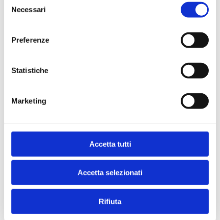
Necessari
del
consenso
Preferenze
Statistiche
Marketing
0452226059
Accetta tutti
Accetta selezionati
Rifiuta