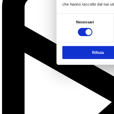
che hanno raccolto dal tuo uti
Selezione
Necessari
del
consenso
Rifiuta